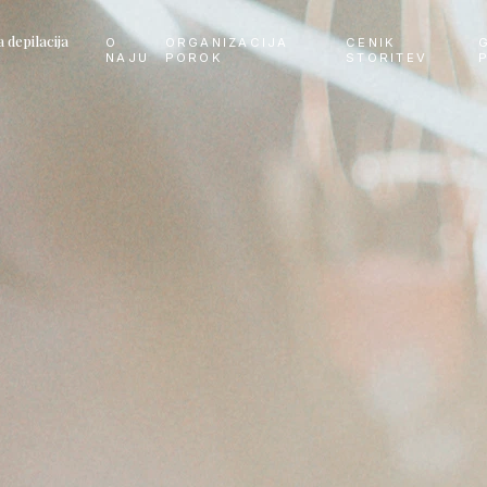
depilacija
O
ORGANIZACIJA
CENIK
NAJU
POROK
STORITEV