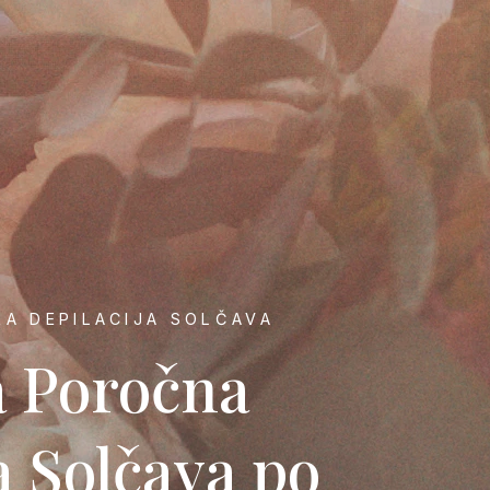
A DEPILACIJA SOLČAVA
a Poročna
a Solčava po