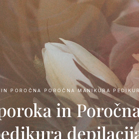
 IN POROČNA POROČNA MANIKURA PEDIKUR
poroka in Poročn
dikura depilacij