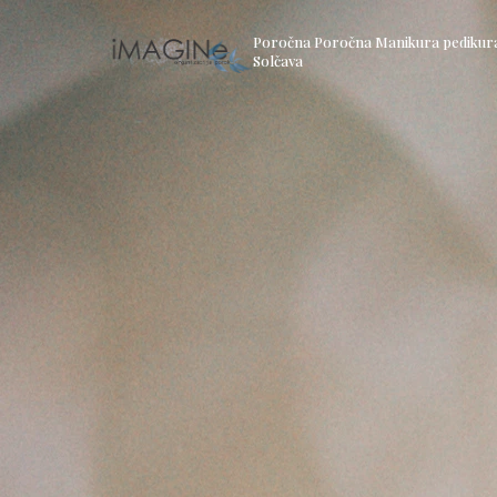
Poročna Poročna Manikura pedikura 
Solčava