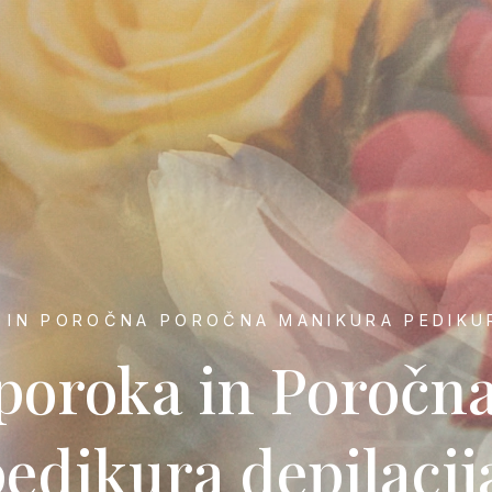
 IN POROČNA POROČNA MANIKURA PEDIKUR
poroka in Poročn
dikura depilacij