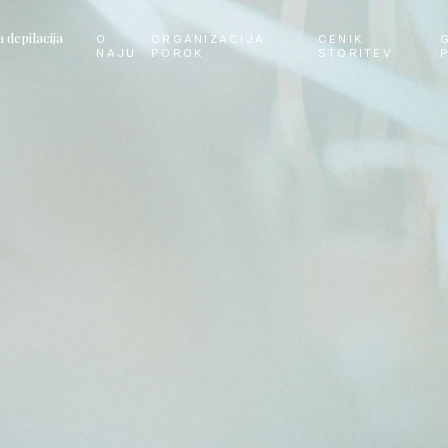
depilacija
O
ORGANIZACIJA
CENIK
NAJU
POROK
STORITEV