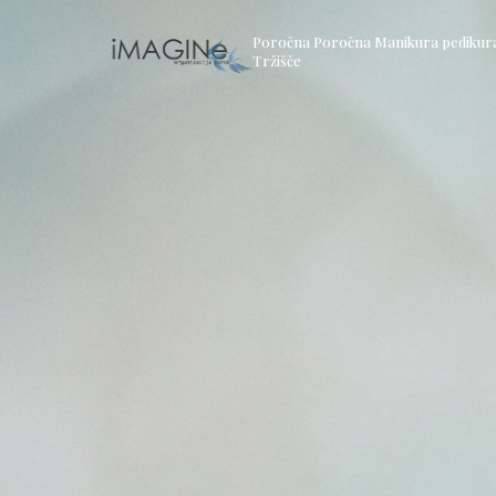
Poročna Poročna Manikura pedikura 
Tržišče