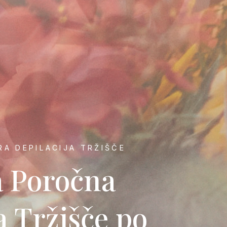
A DEPILACIJA TRŽIŠČE
a Poročna
a Tržišče po