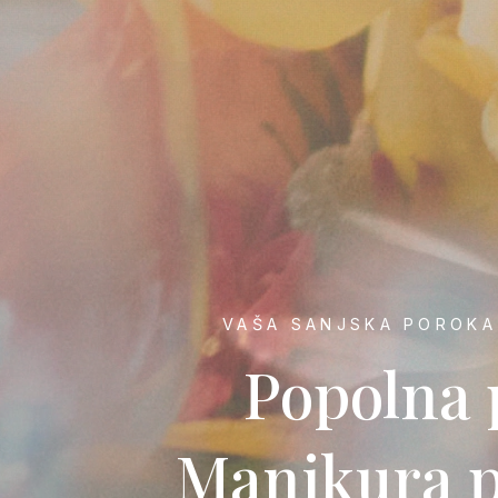
VAŠA SANJSKA POROKA
Popolna 
Manikura pe