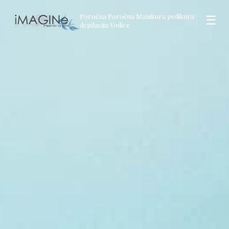
Poročna Poročna Manikura pedikura
☰
depilacija Vodice