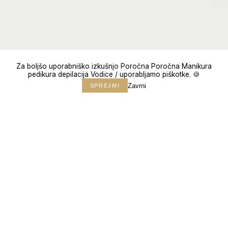
Za boljšo uporabniško izkušnjo Poročna Poročna Manikura
pedikura depilacija Vodice / uporabljamo piškotke. 🍪
Zavrni
SPREJMI
↓
150+
POROK
10+
LET IZKUŠENJ