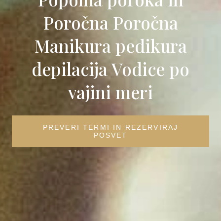
Poročna Poročna
Manikura pedikura
depilacija Vodice po
vajini meri
PREVERI TERMI IN REZERVIRAJ
POSVET