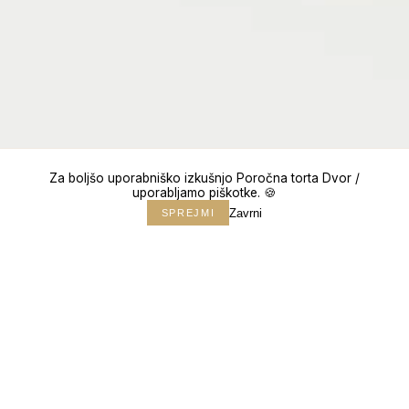
Za boljšo uporabniško izkušnjo Poročna torta Dvor /
uporabljamo piškotke. 🍪
Zavrni
SPREJMI
↓
150+
POROK
10+