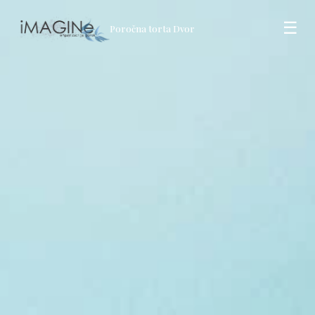
☰
Poročna torta Dvor