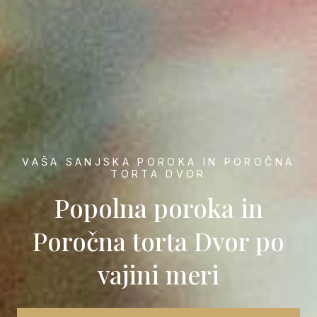
VAŠA SANJSKA POROKA IN POROČNA
TORTA DVOR
Popolna poroka in
Poročna torta Dvor po
vajini meri