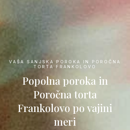
VAŠA SANJSKA POROKA IN POROČNA
TORTA FRANKOLOVO
Popolna poroka in
Poročna torta
Frankolovo po vajini
meri