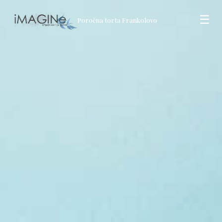
☰
Poročna torta Frankolovo