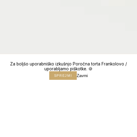
Za boljšo uporabniško izkušnjo Poročna torta Frankolovo /
uporabljamo piškotke. 🍪
Zavrni
SPREJMI
↓
150+
POROK