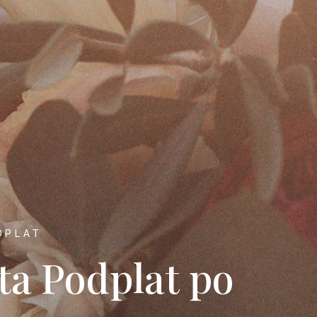
DPLAT
ta Podplat po