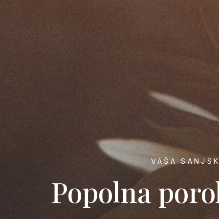
VAŠA SANJSK
Popolna porok