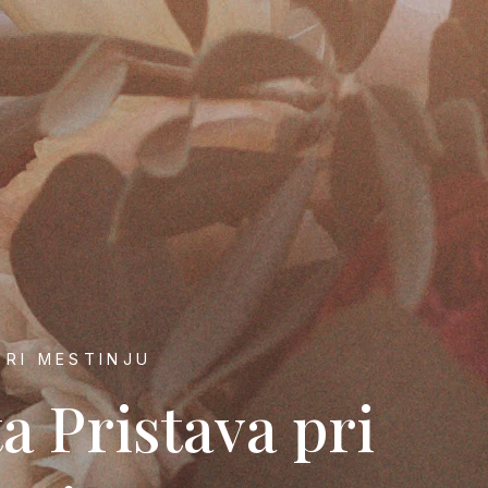
PRI MESTINJU
a Pristava pri