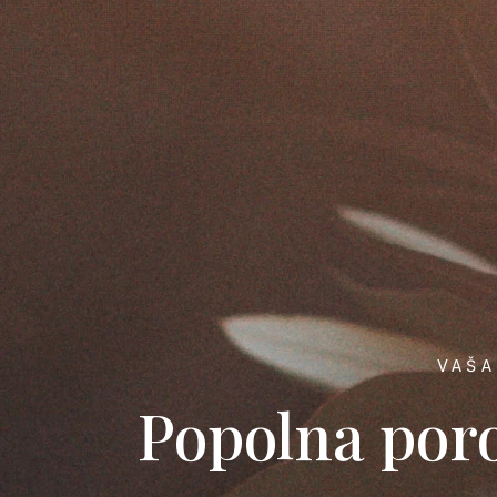
VAŠA
Popolna poro