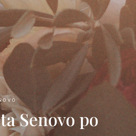
ENOVO
rta Senovo po