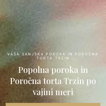
VAŠA SANJSKA POROKA IN POROČNA
TORTA TRZIN
Popolna poroka in
Poročna torta Trzin po
vajini meri