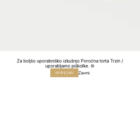
Za boljšo uporabniško izkušnjo Poročna torta Trzin /
uporabljamo piškotke. 🍪
Zavrni
SPREJMI
↓
150+
POROK
10+