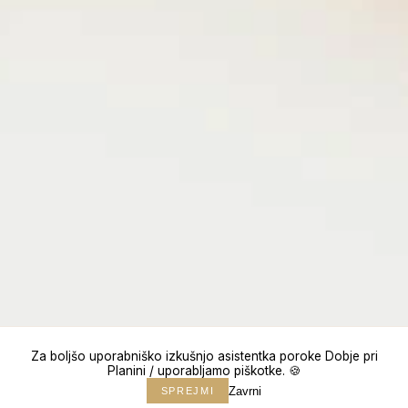
Za boljšo uporabniško izkušnjo asistentka poroke Dobje pri
Planini / uporabljamo piškotke. 🍪
Zavrni
SPREJMI
↓