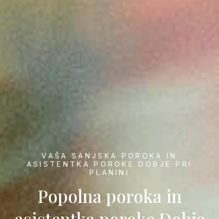
VAŠA SANJSKA POROKA IN
ASISTENTKA POROKE DOBJE PRI
PLANINI
Popolna poroka in
asistentka poroke Dobje