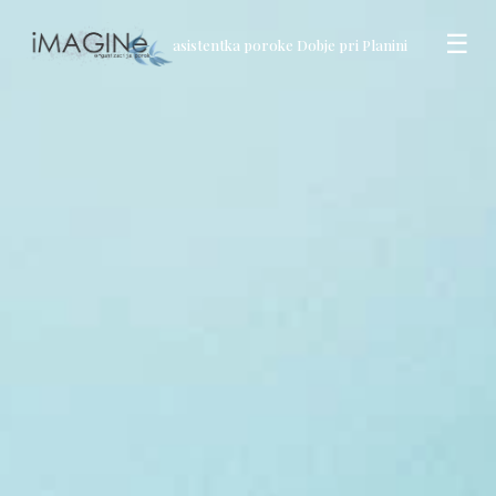
☰
asistentka poroke Dobje pri Planini