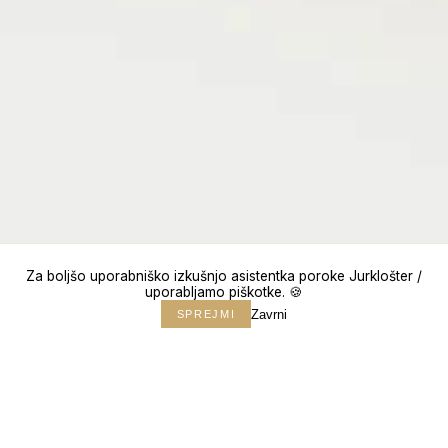
Za boljšo uporabniško izkušnjo asistentka poroke Jurklošter /
uporabljamo piškotke. 🍪
Zavrni
SPREJMI
↓
150+