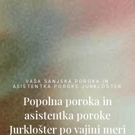
VAŠA SANJSKA POROKA IN
ASISTENTKA POROKE JURKLOŠTER
Popolna poroka in
asistentka poroke
Jurklošter po vajini meri