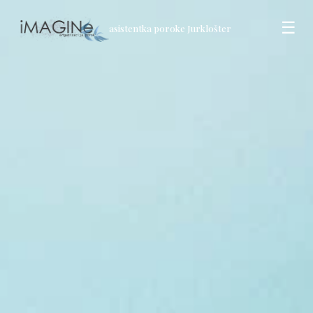
☰
asistentka poroke Jurklošter