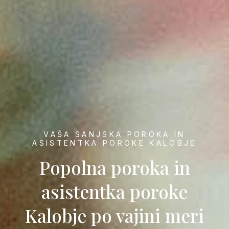
VAŠA SANJSKA POROKA IN
ASISTENTKA POROKE KALOBJE
Popolna poroka in
asistentka poroke
Kalobje po vajini meri