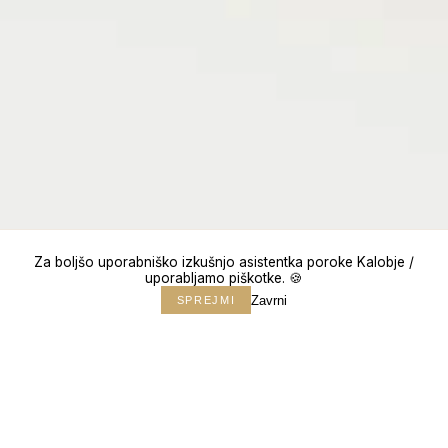
Za boljšo uporabniško izkušnjo asistentka poroke Kalobje /
uporabljamo piškotke. 🍪
Zavrni
SPREJMI
↓
150+
POROK