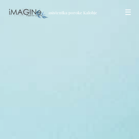
☰
asistentka poroke Kalobje