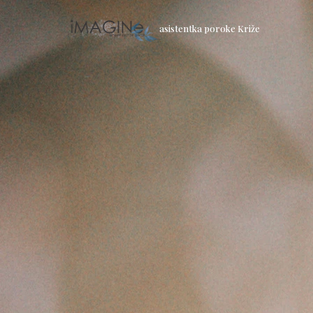
asistentka poroke Križe