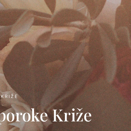
 KRIŽE
poroke Križe