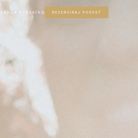
ALERIJA POROK
FAQ
REZERVIRAJ POSVET