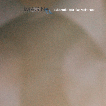
asistentka poroke Mojstrana