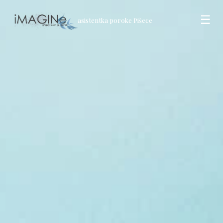
☰
asistentka poroke Pišece