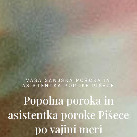
VAŠA SANJSKA POROKA IN
ASISTENTKA POROKE PIŠECE
Popolna poroka in
asistentka poroke Pišece
po vajini meri