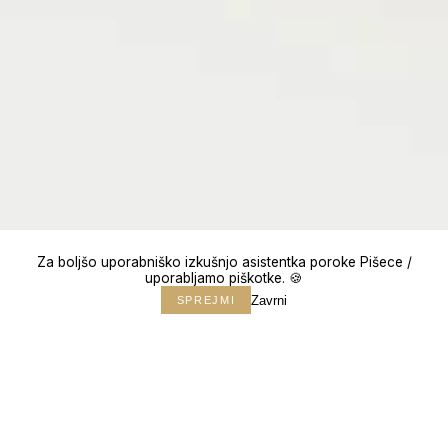
Za boljšo uporabniško izkušnjo asistentka poroke Pišece /
uporabljamo piškotke. 🍪
Zavrni
SPREJMI
↓
150+
POROK