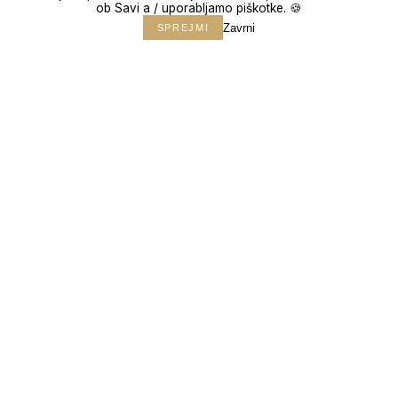
ob Savi a / uporabljamo piškotke. 🍪
↓
Zavrni
SPREJMI
150+
POROK
10+
LET IZKUŠENJ
100%
ZADOVOLJNIH PAROV
2