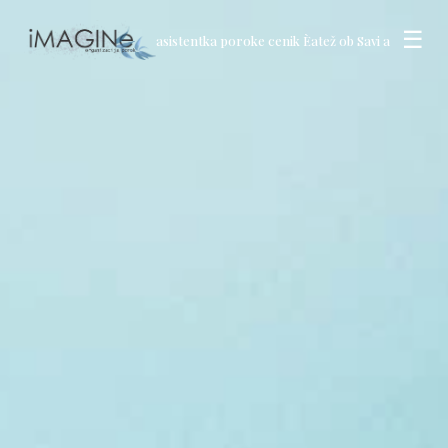
☰
asistentka poroke cenik Èatež ob Savi a