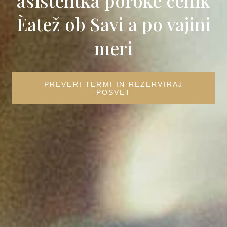
asistentka poroke cenik
Èatež ob Savi a po vajini
meri
PREVERI TERMI IN REZERVIRAJ
POSVET