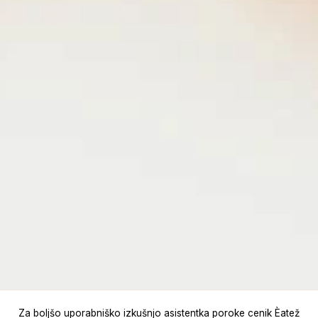
Za boljšo uporabniško izkušnjo asistentka poroke cenik Èatež