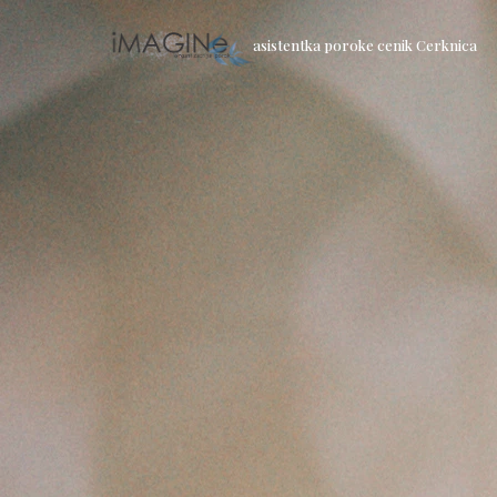
asistentka poroke cenik Cerknica