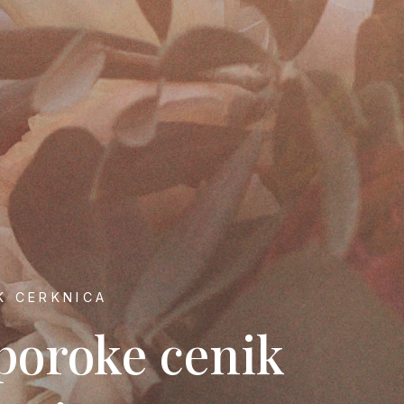
K CERKNICA
poroke cenik