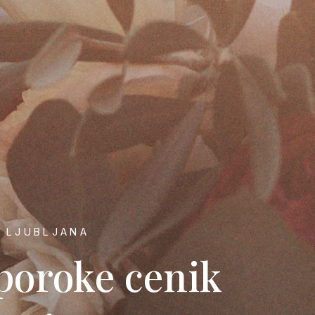
K LJUBLJANA
poroke cenik