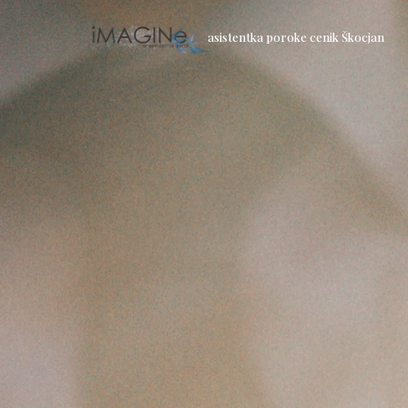
asistentka poroke cenik Škocjan