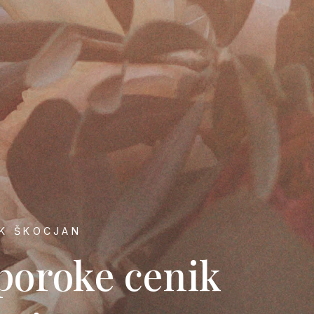
IK ŠKOCJAN
poroke cenik