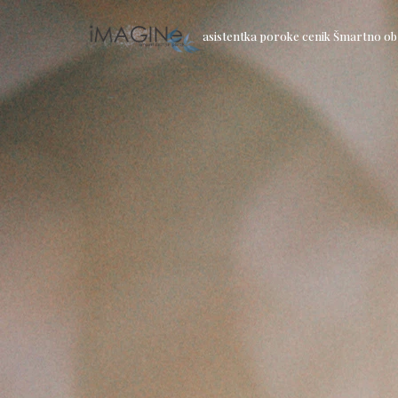
asistentka poroke cenik Šmartno ob