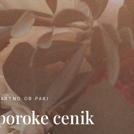
MARTNO OB PAKI
poroke cenik