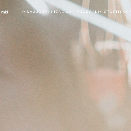
 Paki
O NAJU
ORGANIZACIJA POROK
CENIK STORITEV
G