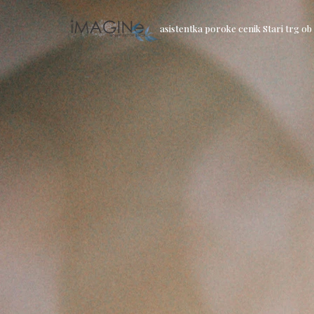
asistentka poroke cenik Stari trg ob