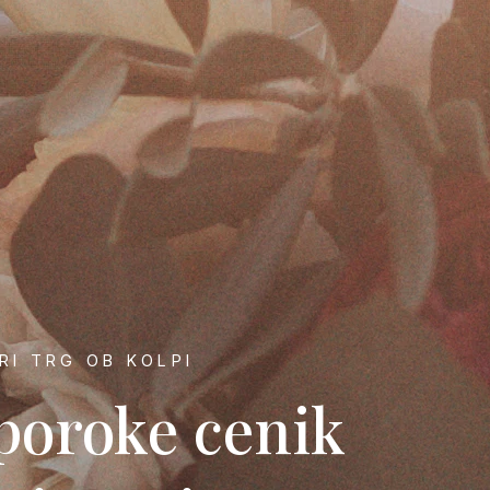
RI TRG OB KOLPI
poroke cenik