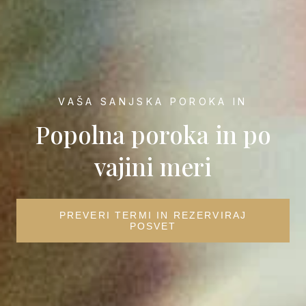
VAŠA SANJSKA POROKA IN
Popolna poroka in po
vajini meri
PREVERI TERMI IN REZERVIRAJ
POSVET