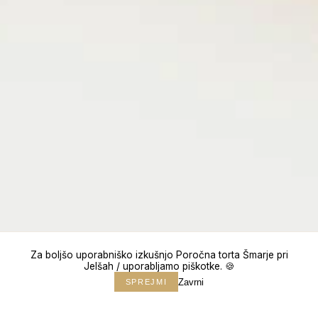
Za boljšo uporabniško izkušnjo Poročna torta Šmarje pri
Jelšah / uporabljamo piškotke. 🍪
Zavrni
SPREJMI
↓