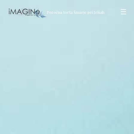
☰
Poročna torta Šmarje pri Jelšah