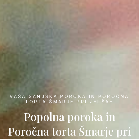
VAŠA SANJSKA POROKA IN POROČNA
TORTA ŠMARJE PRI JELŠAH
Popolna poroka in
Poročna torta Šmarje pri